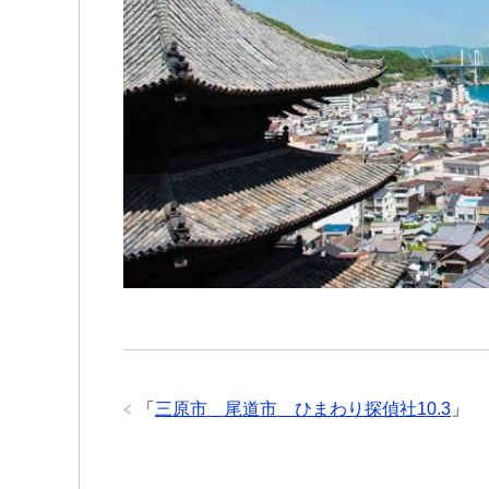
「
三原市 尾道市 ひまわり探偵社10.3
」