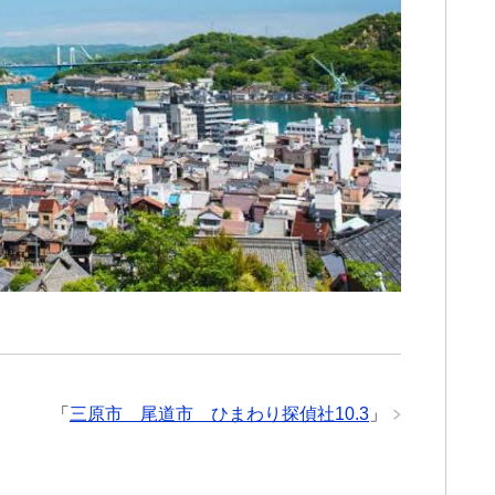
「
三原市 尾道市 ひまわり探偵社10.3
」